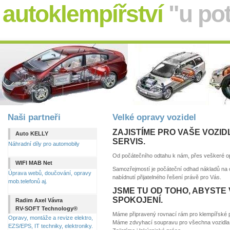
autoklempířství
"u po
Naši partneři
Velké opravy vozidel
ZAJISTÍME PRO VAŠE VOZI
Auto KELLY
SERVIS.
Náhradní díly pro automobily
Od počátečního odtahu k nám, přes veškeré op
WIFI MAB Net
Samozřejmostí je počáteční odhad nákladů na 
Úprava webů, doučování, opravy
nabídnutí přijatelného řešení právě pro Vás.
mob.telefonů aj.
JSME TU OD TOHO, ABYSTE 
SPOKOJENÍ.
Radim Axel Vávra
RV-SOFT Technology®
Máme připravený rovnací rám pro klempířské 
Opravy, montáže a revize elektro,
Máme zdvyhací soupravu pro všechna vozidla 
EZS/EPS, IT techniky, elektroniky.