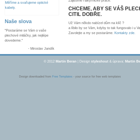
Zajistíme i lakýrnické práce.
Měříme a svařujeme optické
kabely.
CHCEME, ABY SE VÁŠ PLEC
CITIL DOBŘE.
Naše slova
Už Vám někdo nabízel dům na klíč ?
a líbilo by se Vám, kdyby to tak fungovalo i u 
"Postaráme se Vám o vaše
Zavolejte a my se postaráme.
Kontakty zde.
plechové miláčky, jak nejlépe
dovedeme."
- Miroslav Jandík
© 2012
Martin Beran
| Design
styleshout
& úprava:
Martin B
Design downloaded from
Free Templates
- your source for free web templates